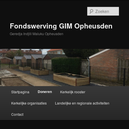
Spring
naar
Zoek
de
primaire
Fondswerving GIM Opheusden
inhoud
Geredja Indjili Maluku Opheusden
Hoofdmenu
Doneren
Startpagina
Kerkelijk rooster
Kerkelijke organisaties
Landelijke en regionale activiteiten
Contact